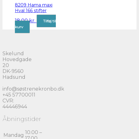
8209 Hama maxi
Hval 166 stifter
18,00
kr.
Tilføj til
kurv
Skelund
Hovedgade
20
DK-9560
Hadsund
info@søstrenekronbo.dk
+45 57700011
CVR:
44446944
Åbningstider
10.00 –
Mandag
17.00