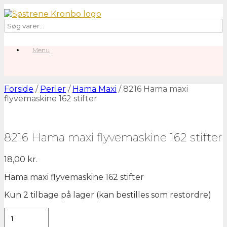
Gå
til
indhold
Menu
0
View
shopping
Forside
/
Perler
/
Hama Maxi
/ 8216 Hama maxi
cart
flyvemaskine 162 stifter
8216 Hama maxi flyvemaskine 162 stifter
18,00
kr.
Hama maxi flyvemaskine 162 stifter
Kun 2 tilbage på lager (kan bestilles som restordre)
8216
Hama