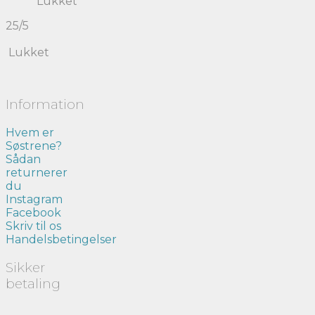
Lukket
25/5
Lukket
Information
Hvem er
Søstrene?
Sådan
returnerer
du
Instagram
Facebook
Skriv til os
Handelsbetingelser
Sikker
betaling