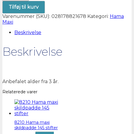
maxi
Tilføj til kurv
flyvemaskine
162
Varenummer (SKU):
028178821678
Kategori:
Hama
stifter
Maxi
antal
Beskrivelse
Beskrivelse
Anbefalet alder fra 3 år.
Relaterede varer
8210 Hama maxi
skildpadde 145 stifter