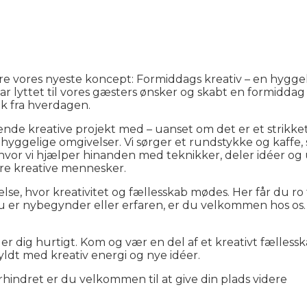
e vores nyeste koncept: Formiddags kreativ – en hyggeli
har lyttet til vores gæsters ønsker og skabt en formiddag 
æk fra hverdagen.
de kreative projekt med – uanset om det er et strikketø
s hyggelige omgivelser. Vi sørger et rundstykke og kaffe, 
vor vi hjælper hinanden med teknikker, deler idéer og u
re kreative mennesker.
lse, hvor kreativitet og fællesskab mødes. Her får du ro 
du er nybegynder eller erfaren, er du velkommen hos o
er dig hurtigt. Kom og vær en del af et kreativt fællessk
yldt med kreativ energi og nye idéer.
rhindret er du velkommen til at give din plads videre