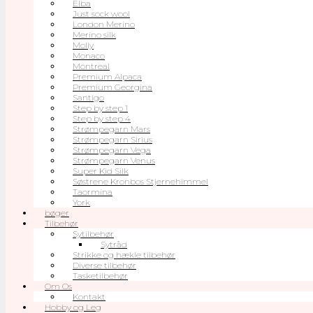
Elba
Just sock wool
London Merino
Merino silk
Molly
Monaco
Montreal
Premium Alpaca
Premium Georgina
Santigo
Step by step 1
Step by step 4
Strømpegarn Mars
Strømpegarn Sirius
Strømpegarn Vega
Strømpegarn Venus
Super Kid Silk
Søstrene Kronbos Stjernehimmel
Taormina
York
bøger
Tilbehør
Sytilbehør
Sytråd
Strikke og hækle tilbehør
Diverse tilbehør
Tasketilbehør
Om Os
Kontakt
Hobby og Leg