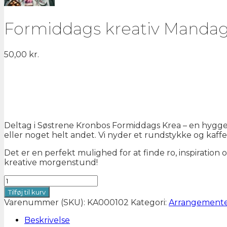
Formiddags kreativ Mandag i
50,00
kr.
Deltag i Søstrene Kronbos Formiddags Krea – en hyggel
eller noget helt andet. Vi nyder et rundstykke og kaff
Det er en perfekt mulighed for at finde ro, inspiration 
kreative morgenstund!
Formiddags
kreativ
Tilføj til kurv
Mandag
Varenummer (SKU):
KA000102
Kategori:
Arrangement
i
ulige
Beskrivelse