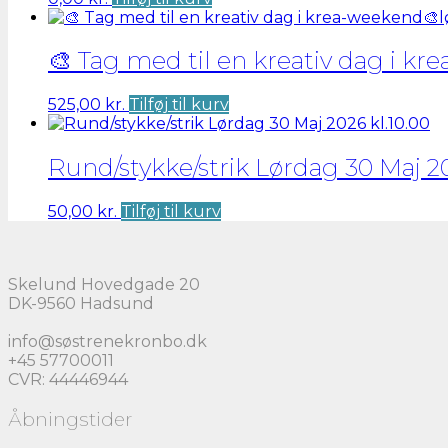
🎨 Tag med til en kreativ dag i k
525,00
kr.
Tilføj til kurv
Rund/stykke/strik Lørdag 30 Maj 20
50,00
kr.
Tilføj til kurv
Skelund Hovedgade 20
DK-9560 Hadsund
info@søstrenekronbo.dk
+45 57700011
CVR: 44446944
Åbningstider