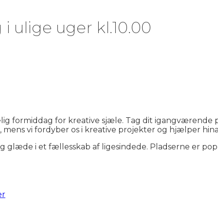
 ulige uger kl.10.00
ig formiddag for kreative sjæle. Tag dit igangværende 
e, mens vi fordyber os i kreative projekter og hjælper h
og glæde i et fællesskab af ligesindede. Pladserne er popu
er