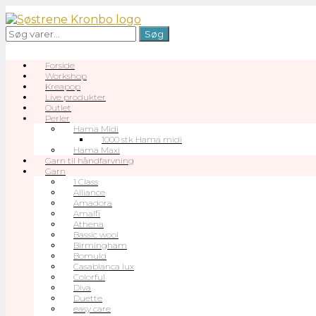
Gå
til
Søg
Søg
indhold
efter:
Forside
Workshop
Kreapop
Live produkter
Outlet
Perler
Hama Midi
1000 stk Hama midi
Hama Maxi
Garn til håndfarvning
Garn
1 Class
Alliance
Amadora
Amalfi
Athena
Bassic wool
Birmingham
Bomuld
Casablanca lux
Colorful
Diva
Duette
easy care