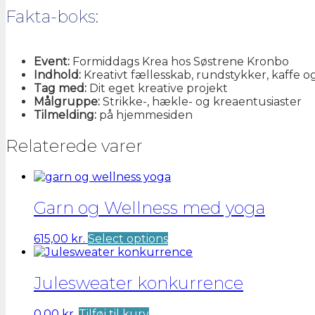
Fakta-boks:
Event:
Formiddags Krea hos Søstrene Kronbo
Indhold:
Kreativt fællesskab, rundstykker, kaffe 
Tag med:
Dit eget kreative projekt
Målgruppe:
Strikke-, hækle- og kreaentusiaster
Tilmelding:
på hjemmesiden
Relaterede varer
Garn og Wellness med yoga
615,00
kr.
Select options
Julesweater konkurrence
0,00
kr.
Tilføj til kurv