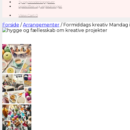
Sy og broderiopgaver
opskrifter og vejledninger
View
View Cart
0
shopping
cart
Forside
/
Arrangementer
/ Formiddags kreativ Mandag i