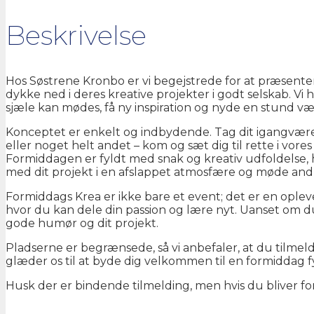
uger
kl.10.00
Beskrivelse
antal
Hos Søstrene Kronbo er vi begejstrede for at præsenter
dykke ned i deres kreative projekter i godt selskab. Vi 
sjæle kan mødes, få ny inspiration og nyde en stund v
Konceptet er enkelt og indbydende. Tag dit igangværen
eller noget helt andet – kom og sæt dig til rette i vore
Formiddagen er fyldt med snak og kreativ udfoldelse, h
med dit projekt i en afslappet atmosfære og møde and
Formiddags Krea er ikke bare et event; det er en opleve
hvor du kan dele din passion og lære nyt. Uanset om 
gode humør og dit projekt.
Pladserne er begrænsede, så vi anbefaler, at du tilmeld
glæder os til at byde dig velkommen til en formiddag f
Husk der er bindende tilmelding, men hvis du bliver fo