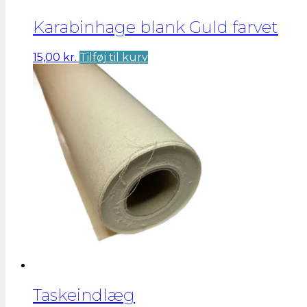
Karabinhage blank Guld farvet
15,00
kr.
Tilføj til kurv
Taskeindlæg