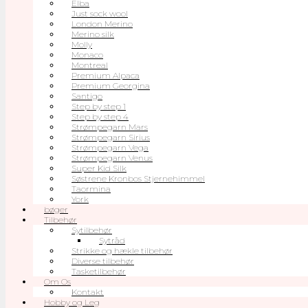
Elba
Just sock wool
London Merino
Merino silk
Molly
Monaco
Montreal
Premium Alpaca
Premium Georgina
Santigo
Step by step 1
Step by step 4
Strømpegarn Mars
Strømpegarn Sirius
Strømpegarn Vega
Strømpegarn Venus
Super Kid Silk
Søstrene Kronbos Stjernehimmel
Taormina
York
bøger
Tilbehør
Sytilbehør
Sytråd
Strikke og hækle tilbehør
Diverse tilbehør
Tasketilbehør
Om Os
Kontakt
Hobby og Leg