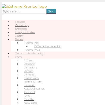
Gå
til
Søg
Søg
indhold
efter:
Forside
Workshop
Kreapop
Live produkter
Outlet
Perler
Hama Midi
1000 stk Hama midi
Hama Maxi
Garn til håndfarvning
Garn
1 Class
Alliance
Amadora
Amalfi
Athena
Bassic wool
Birmingham
Bomuld
Casablanca lux
Colorful
Diva
Duette
easy care