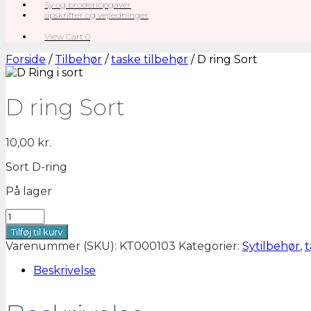
Sy og broderiopgaver
opskrifter og vejledninger
View
View Cart
0
shopping
cart
Forside
/
Tilbehør
/
taske tilbehør
/ D ring Sort
D ring Sort
10,00
kr.
Sort D-ring
På lager
D
ring
Tilføj til kurv
Sort
Varenummer (SKU):
KT000103
Kategorier:
Sytilbehør
,
t
antal
Beskrivelse