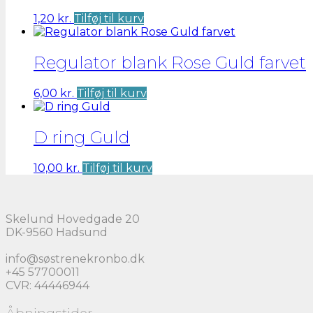
1,20
kr.
Tilføj til kurv
Regulator blank Rose Guld farvet
6,00
kr.
Tilføj til kurv
D ring Guld
10,00
kr.
Tilføj til kurv
Skelund Hovedgade 20
DK-9560 Hadsund
info@søstrenekronbo.dk
+45 57700011
CVR: 44446944