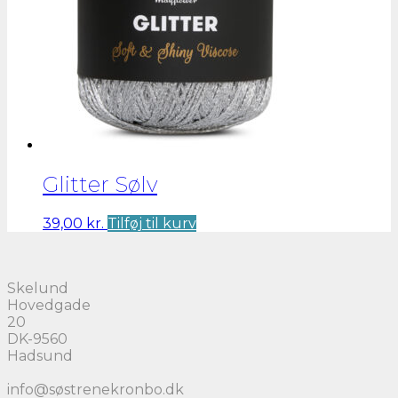
Glitter Sølv
39,00
kr.
Tilføj til kurv
Skelund
Hovedgade
20
DK-9560
Hadsund
info@søstrenekronbo.dk