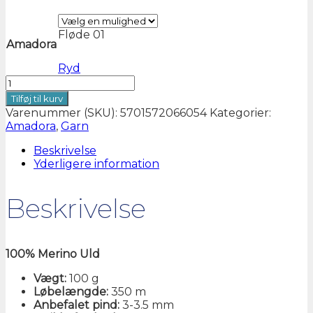
Fløde 01
Amadora
Ryd
Amadora
håndfarvet
Tilføj til kurv
garn
Varenummer (SKU):
5701572066054
Kategorier:
antal
Amadora
,
Garn
Beskrivelse
Yderligere information
Beskrivelse
100% Merino Uld
Vægt:
100 g
Løbelængde:
350 m
Anbefalet pind:
3-3.5 mm