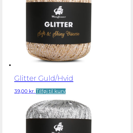
Mulighederne
kan
vælges
på
varesiden
Glitter Guld/Hvid
39,00
kr.
Tilføj til kurv