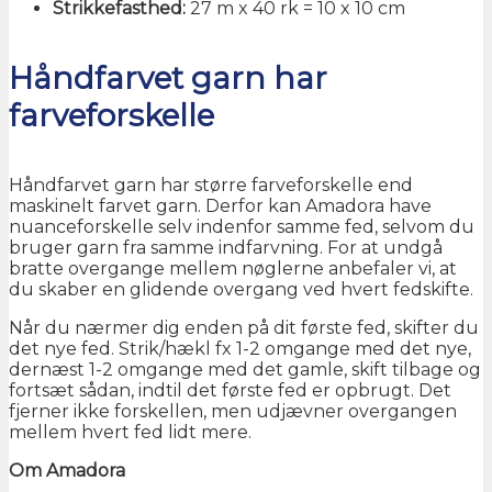
Strikkefasthed:
27 m x 40 rk = 10 x 10 cm
Håndfarvet garn har
farveforskelle
Håndfarvet garn har større farveforskelle end
maskinelt farvet garn. Derfor kan Amadora have
nuanceforskelle selv indenfor samme fed, selvom du
bruger garn fra samme indfarvning. For at undgå
bratte overgange mellem nøglerne anbefaler vi, at
du skaber en glidende overgang ved hvert fedskifte.
Når du nærmer dig enden på dit første fed, skifter du
det nye fed. Strik/hækl fx 1-2 omgange med det nye,
dernæst 1-2 omgange med det gamle, skift tilbage og
fortsæt sådan, indtil det første fed er opbrugt. Det
fjerner ikke forskellen, men udjævner overgangen
mellem hvert fed lidt mere.
Om Amadora