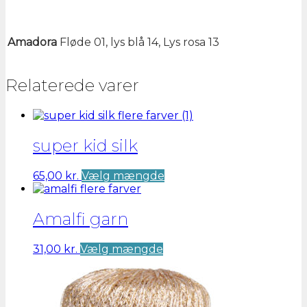
Amadora
Fløde 01, lys blå 14, Lys rosa 13
Relaterede varer
super kid silk
Dette
65,00
kr.
Vælg mængde
vare
har
flere
Amalfi garn
varianter.
Mulighederne
Dette
31,00
kr.
Vælg mængde
kan
vare
vælges
har
på
flere
varesiden
varianter.