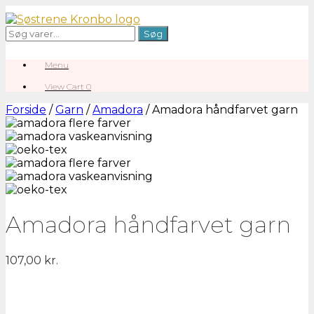
Gå
til
Søg
Søg
indhold
efter:
Menu
View
View Cart
0
shopping
cart
Forside
/
Garn
/
Amadora
/ Amadora håndfarvet garn
Amadora håndfarvet garn
107,00
kr.