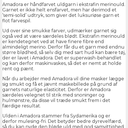
Amadora er håndfarvet uldgarn i ekstrafin merinould.
Garnet er ikke helt ensfarvet, men har derimod et
’semi-solid’ udtryk, som giver det luksuriøse garn et
flot farvespil.
Ud over sine smukke farver, udmærker garnet sig
også ved at være særdeles blødt. Ekstrafin merinould
er kendetegnet ved at have finere fibre end
almindeligt merino. Derfor får du et garn med endnu
større blødhed, så selv dig med sart hud kan bære tøj,
der er lavet i Amadora. Det er superwash-behandlet
og kan derfor maskinvaskes, så det er nemt at holde
rent og pænt.
Når du arbejder med Amadora vil dine masker lægge
sig smukt og få et jævnt maskebillede på grund af
garnets naturlige elasticitet. Derfor er Amadora
særdeles velegnet til strik med snoninger og
hulmønstre, da disse vil træde smukt frem i det
færdige resultat.
Ulden i Amadora stammer fra Sydamerika og er
derfor mulesing-fri. Det betyder bedre dyrevelfærd,
så du kan nyde den bløde uld med god samvittighed.