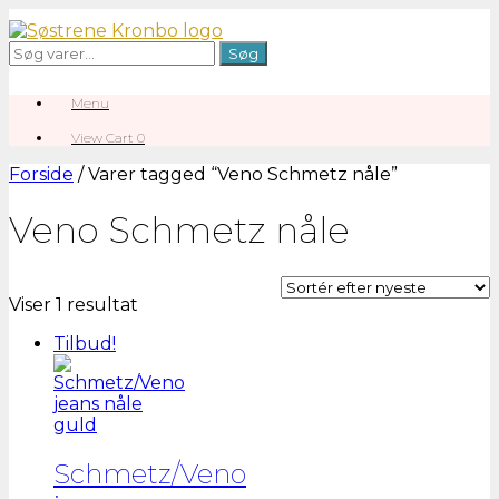
Gå
til
Søg
Søg
indhold
efter:
Menu
View
View Cart
0
shopping
cart
Forside
/ Varer tagged “Veno Schmetz nåle”
Veno Schmetz nåle
Viser 1 resultat
Tilbud!
Schmetz/Veno