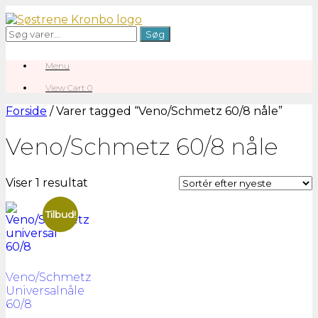
Gå
til
Søg
Søg
indhold
efter:
Menu
View
View Cart
0
shopping
cart
Forside
/ Varer tagged “Veno/Schmetz 60/8 nåle”
Veno/Schmetz 60/8 nåle
Viser 1 resultat
Tilbud!
Veno/Schmetz
Universalnåle
60/8