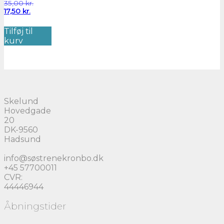
Den
35,00
kr.
Den
oprindelige
17,50
kr.
aktuelle
pris
pris
var:
Tilføj til
er:
35,00 kr..
kurv
17,50 kr..
Skelund
Hovedgade
20
DK-9560
Hadsund
info@søstrenekronbo.dk
+45 57700011
CVR:
44446944
Åbningstider