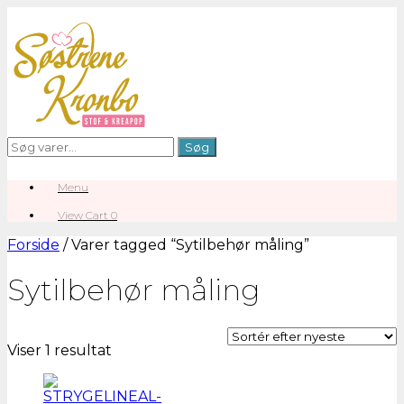
Gå
til
indhold
Søg
Søg
efter:
Menu
View
View Cart
0
shopping
cart
Forside
/ Varer tagged “Sytilbehør måling”
Sytilbehør måling
Viser 1 resultat