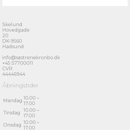
Skelund
Hovedgade
20
DK-9560
Hadsund
info@søstrenekronbo.dk
+45 57700011
CVR:
44446944
Åbningstider
10.00 –
Mandag
17.00
10.00 –
Tirsdag
17.00
10.00 –
Onsdag
17.00