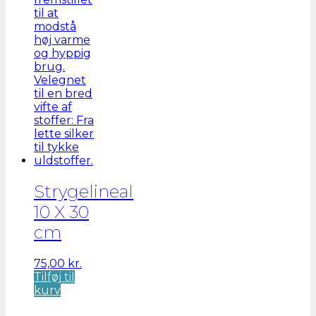
Strygelineal
10 X 30
cm
75,00
kr.
Tilføj til
kurv