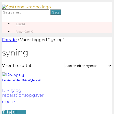
Gå
til
Søg
Søg
indhold
efter:
Menu
View
View Cart
0
shopping
cart
Forside
/ Varer tagged “syning”
syning
Viser 1 resultat
Div. sy og
reparationsopgaver
0,00
kr.
Tilføj til