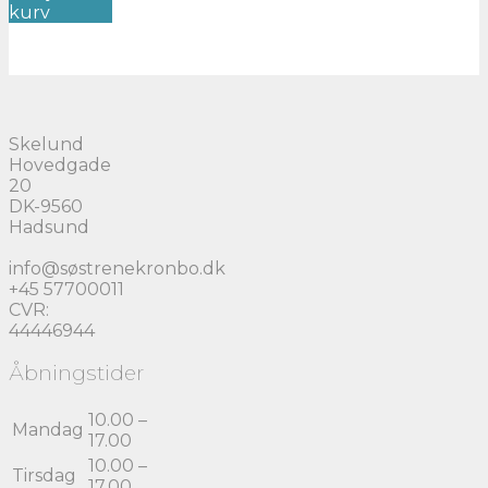
kurv
Skelund
Hovedgade
20
DK-9560
Hadsund
info@søstrenekronbo.dk
+45 57700011
CVR:
44446944
Åbningstider
10.00 –
Mandag
17.00
10.00 –
Tirsdag
17.00