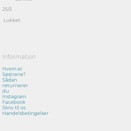
25/5
Lukket
Information
Hvem er
Søstrene?
Sådan
returnerer
du
Instagram
Facebook
Skriv til os
Handelsbetingelser