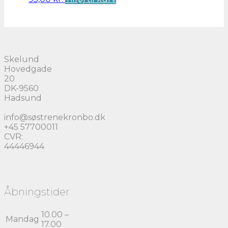
Skelund
Hovedgade
20
DK-9560
Hadsund
info@søstrenekronbo.dk
+45 57700011
CVR:
44446944
Åbningstider
10.00 –
Mandag
17.00