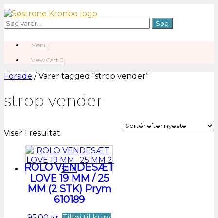
Gå
til
Søg
Søg
indhold
efter:
Menu
View
View Cart
0
shopping
cart
Forside
/ Varer tagged “strop vender”
strop vender
Viser 1 resultat
ROLO VENDESÆT
LOVE 19 MM / 25
MM (2 STK) Prym
610189
95,00
kr.
Tilføj til kurv