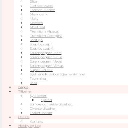
Elba
Just sock wool
London Merino
Merino silk
Molly
Monaco
Montreal
Premium Alpaca
Premium Georgina
Santigo
Step by step 1
Step by step 4
Strømpegarn Mars
Strømpegarn Sirius
Strømpegarn Vega
Strømpegarn Venus
Super Kid Silk
Søstrene Kronbos Stjernehimmel
Taormina
York
bøger
Tilbehør
Sytilbehør
Sytråd
Strikke og hækle tilbehør
Diverse tilbehør
Tasketilbehør
Om Os
Kontakt
Hobby og Leg