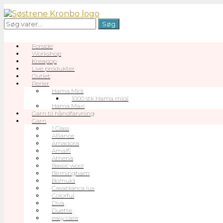
Gå
til
Søg
Søg
indhold
efter:
Forside
Workshop
Kreapop
Live produkter
Outlet
Perler
Hama Midi
1000 stk Hama midi
Hama Maxi
Garn til håndfarvning
Garn
1 Class
Alliance
Amadora
Amalfi
Athena
Bassic wool
Birmingham
Bomuld
Casablanca lux
Colorful
Diva
Duette
easy care