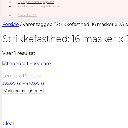
Sy og broderiopgaver
opskrifter og vejledninger
View
View Cart
0
shopping
cart
Forside
/ Varer tagged “Strikkefasthed: 16 masker x 25 
Strikkefasthed: 16 masker x
Viser 1 resultat
Leonora Poncho
Prisinterval:
395,00
kr.
–
470,00
kr.
395,00 kr.
til
470,00 kr.
Clear