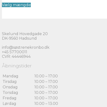
Dette
Vælg mængde
vare
har
flere
varianter.
Mulighederne
kan
vælges
Skelund Hovedgade 20
på
DK-9560 Hadsund
varesiden
info@søstrenekronbo.dk
+45 57700011
CVR: 44446944
Åbningstider
Mandag
10.00 – 17.00
Tirsdag
10.00 – 17.00
Onsdag
10.00 – 17.00
Torsdag
10.00 – 17.00
Fredag
10.00 – 17.00
Lørdag
10.00 – 13.00