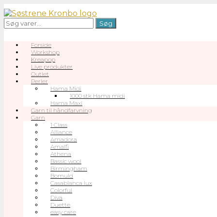
Gå
til
Søg
Søg
indhold
efter:
Forside
Workshop
Kreapop
Live produkter
Outlet
Perler
Hama Midi
1000 stk Hama midi
Hama Maxi
Garn til håndfarvning
Garn
1 Class
Alliance
Amadora
Amalfi
Athena
Bassic wool
Birmingham
Bomuld
Casablanca lux
Colorful
Diva
Duette
easy care