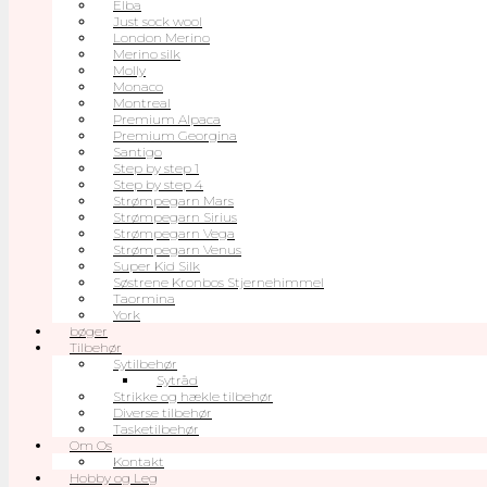
Elba
Just sock wool
London Merino
Merino silk
Molly
Monaco
Montreal
Premium Alpaca
Premium Georgina
Santigo
Step by step 1
Step by step 4
Strømpegarn Mars
Strømpegarn Sirius
Strømpegarn Vega
Strømpegarn Venus
Super Kid Silk
Søstrene Kronbos Stjernehimmel
Taormina
York
bøger
Tilbehør
Sytilbehør
Sytråd
Strikke og hækle tilbehør
Diverse tilbehør
Tasketilbehør
Om Os
Kontakt
Hobby og Leg