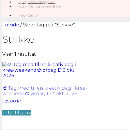
Sy og broderiopgaver
opskrifter og vejledninger
View
View Cart
0
shopping
cart
Forside
/ Varer tagged “Strikke”
Strikke
Viser 1 resultat
🎨 Tag med til en kreativ dag i krea-
weekend🎨lørdag D 3 okt. 2026
525,00
kr.
Tilføj til kurv