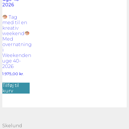
Tag
med til en
kreativ
weekend
Med
overnatning
i
Weekenden
uge 40-
2026
1.975,00
kr.
Tilføj til
kurv
Skelund