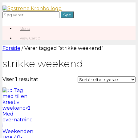
Gå
til
Søg
Søg
indhold
efter:
Menu
View
View Cart
0
shopping
cart
Forside
/ Varer tagged “strikke weekend”
strikke weekend
Viser 1 resultat