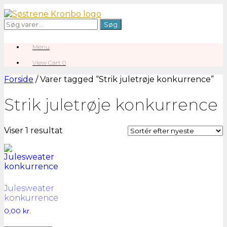
Gå
til
Søg
Søg
indhold
efter:
Menu
View
View Cart
0
shopping
cart
Forside
/ Varer tagged “Strik juletrøje konkurrence”
Strik juletrøje konkurrence
Viser 1 resultat
Julesweater
konkurrence
0,00
kr.