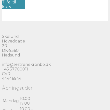
Tilføj til
kurv
Skelund
Hovedgade
20
DK-9560
Hadsund
info@søstrenekronbo.dk
+45 57700011
CVR:
44446944
Åbningstider
10.00 –
Mandag
17.00
10.00 –