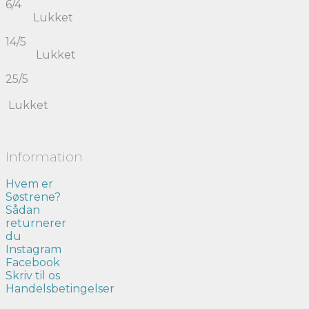
6/4
Lukket
14/5
Lukket
25/5
Lukket
Information
Hvem er
Søstrene?
Sådan
returnerer
du
Instagram
Facebook
Skriv til os
Handelsbetingelser