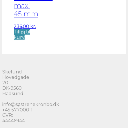
maxi
45 mm
236,00
kr.
Tilføj til
kurv
Skelund
Hovedgade
20
DK-9560
Hadsund
info@søstrenekronbo.dk
+45 57700011
CVR:
44446944