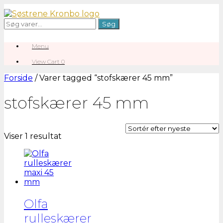
Gå
til
Søg
Søg
indhold
efter:
Menu
View
View Cart
0
shopping
cart
Forside
/ Varer tagged “stofskærer 45 mm”
stofskærer 45 mm
Viser 1 resultat
Olfa
rulleskærer