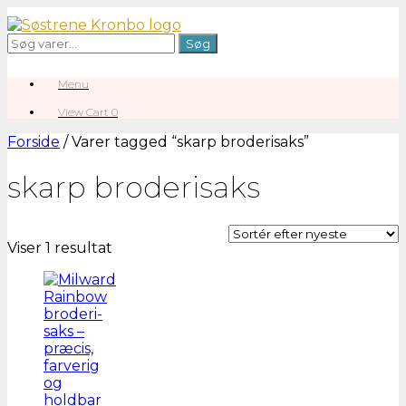
Gå
til
Søg
Søg
indhold
efter:
Menu
View
View Cart
0
shopping
cart
Forside
/ Varer tagged “skarp broderisaks”
skarp broderisaks
Viser 1 resultat