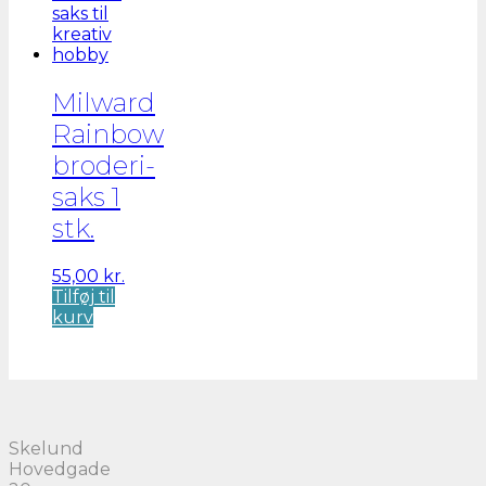
Milward
Rainbow
broderi-
saks 1
stk.
55,00
kr.
Tilføj til
kurv
Skelund
Hovedgade