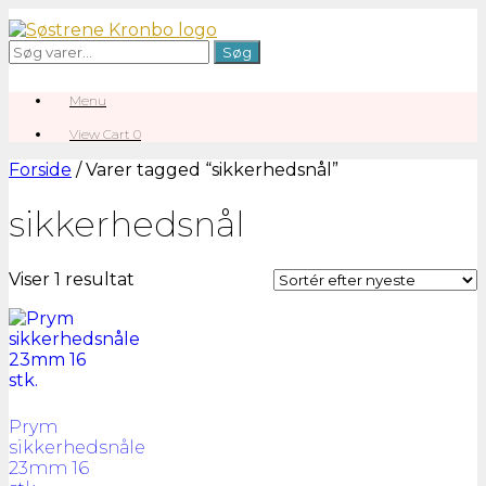
Gå
til
Søg
Søg
indhold
efter:
Menu
View
View Cart
0
shopping
cart
Forside
/ Varer tagged “sikkerhedsnål”
sikkerhedsnål
Viser 1 resultat
Prym
sikkerhedsnåle
23mm 16