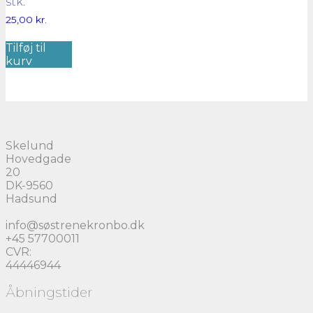
stk.
25,00
kr.
Tilføj til
kurv
Skelund
Hovedgade
20
DK-9560
Hadsund
info@søstrenekronbo.dk
+45 57700011
CVR:
44446944
Åbningstider