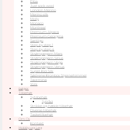
Elba
Just sock wool
London Merino
Merino silk
Molly
Monaco
Montreal
Premium Alpaca
Premium Georgina
Santigo
Step by step 1
Step by step 4
Strømpegarn Mars
Strømpegarn Sirius
Strømpegarn Vega
Strømpegarn Venus
Super Kid Silk
Søstrene Kronbos Stjernehimmel
Taormina
York
bøger
Tilbehør
Sytilbehør
Sytråd
Strikke og hækle tilbehør
Diverse tilbehør
Tasketilbehør
Om Os
Kontakt
Hobby og Leg