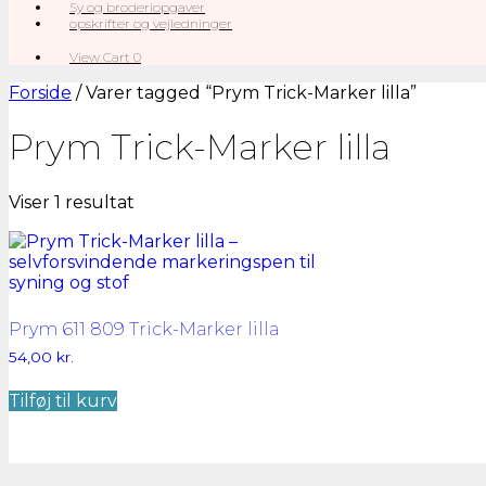
Sy og broderiopgaver
opskrifter og vejledninger
View
View Cart
0
shopping
cart
Forside
/ Varer tagged “Prym Trick-Marker lilla”
Prym Trick-Marker lilla
Viser 1 resultat
Prym 611 809 Trick-Marker lilla
54,00
kr.
Tilføj til kurv