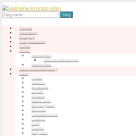
Gå
til
Søg
Søg
indhold
efter:
Forside
Workshop
Kreapop
Live produkter
Outlet
Perler
Hama Midi
1000 stk Hama midi
Hama Maxi
Garn til håndfarvning
Garn
1 Class
Alliance
Amadora
Amalfi
Athena
Bassic wool
Birmingham
Bomuld
Casablanca lux
Colorful
Diva
Duette
easy care