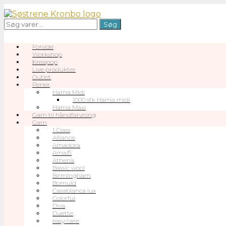
Gå
til
Søg
Søg
indhold
efter:
Forside
Workshop
Kreapop
Live produkter
Outlet
Perler
Hama Midi
1000 stk Hama midi
Hama Maxi
Garn til håndfarvning
Garn
1 Class
Alliance
Amadora
Amalfi
Athena
Bassic wool
Birmingham
Bomuld
Casablanca lux
Colorful
Diva
Duette
easy care