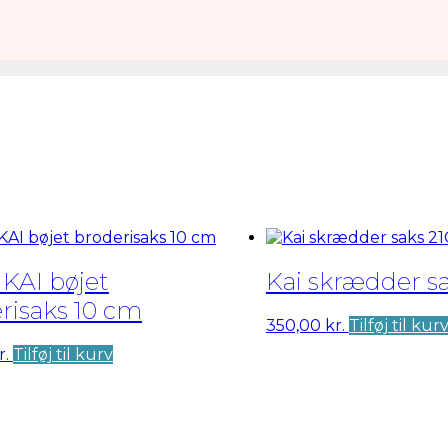
KAI bøjet
Kai skrædder s
risaks 10 cm
350,00
kr.
Tilføj til kur
r.
Tilføj til kurv