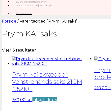
Sy og broderiopgaver
opskrifter og vejledninger
View
View Cart
0
shopping
cart
Forside
/ Varer tagged “Prym KAI saks”
Prym KAI saks
Sorteret
Viser 3 resultater
efter
seneste
Prym 
Prym Kai skrædder
brode
Venstrehånds saks 21CM
N5210L
210,00
k
350,00
kr.
Tilføj til kurv