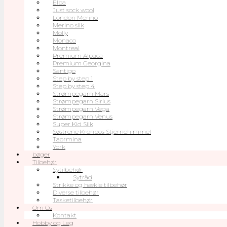
Elba
Just sock wool
London Merino
Merino silk
Molly
Monaco
Montreal
Premium Alpaca
Premium Georgina
Santigo
Step by step 1
Step by step 4
Strømpegarn Mars
Strømpegarn Sirius
Strømpegarn Vega
Strømpegarn Venus
Super Kid Silk
Søstrene Kronbos Stjernehimmel
Taormina
York
bøger
Tilbehør
Sytilbehør
Sytråd
Strikke og hækle tilbehør
Diverse tilbehør
Tasketilbehør
Om Os
Kontakt
Hobby og Leg