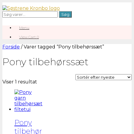
Gå
til
Søg
Søg
indhold
efter:
Menu
View
View Cart
0
shopping
cart
Forside
/ Varer tagged “Pony tilbehørssæt”
Pony tilbehørssæt
Viser 1 resultat
Pony
tilbehør