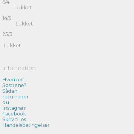
6/4
Lukket
14/5
Lukket
25/5
Lukket
Information
Hvem er
Søstrene?
Sådan
returnerer
du
Instagram
Facebook
Skriv til os
Handelsbetingelser