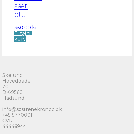
sæt
etui
350,00
kr.
Tilføj til
kurv
Skelund
Hovedgade
20
DK-9560
Hadsund
info@søstrenekronbo.dk
+45 57700011
CVR:
44446944