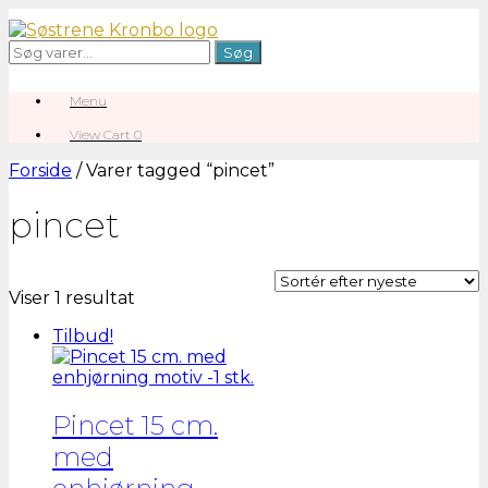
Gå
til
Søg
Søg
indhold
efter:
Menu
View
View Cart
0
shopping
cart
Forside
/ Varer tagged “pincet”
pincet
Viser 1 resultat
Tilbud!
Pincet 15 cm.
med