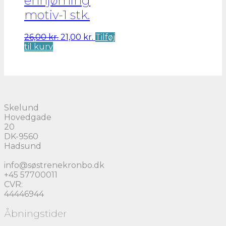
enhjørning
motiv-1 stk.
Den
Den
26,00
kr.
21,00
kr.
Tilføj
oprindelige
aktuelle
til kurv
pris
pris
var:
er:
26,00 kr..
21,00 kr..
Skelund
Hovedgade
20
DK-9560
Hadsund
info@søstrenekronbo.dk
+45 57700011
CVR:
44446944
Åbningstider