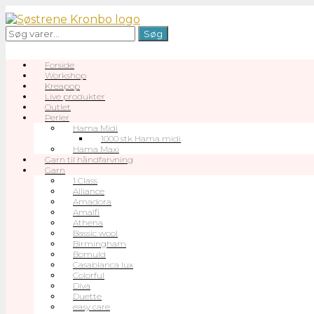
Gå
til
Søg
Søg
indhold
efter:
Forside
Workshop
Kreapop
Live produkter
Outlet
Perler
Hama Midi
1000 stk Hama midi
Hama Maxi
Garn til håndfarvning
Garn
1 Class
Alliance
Amadora
Amalfi
Athena
Bassic wool
Birmingham
Bomuld
Casablanca lux
Colorful
Diva
Duette
easy care