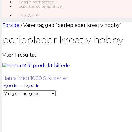
Sy og broderiopgaver
opskrifter og vejledninger
View
View Cart
0
shopping
cart
Forside
/ Varer tagged “perleplader kreativ hobby”
perleplader kreativ hobby
Viser 1 resultat
Hama Midi 1000 Stk. perler
Prisinterval:
15,00
kr.
–
22,00
kr.
15,00 kr.
til
22,00 kr.