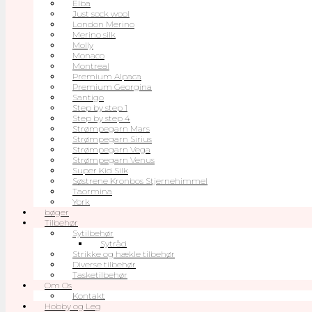
Elba
Just sock wool
London Merino
Merino silk
Molly
Monaco
Montreal
Premium Alpaca
Premium Georgina
Santigo
Step by step 1
Step by step 4
Strømpegarn Mars
Strømpegarn Sirius
Strømpegarn Vega
Strømpegarn Venus
Super Kid Silk
Søstrene Kronbos Stjernehimmel
Taormina
York
bøger
Tilbehør
Sytilbehør
Sytråd
Strikke og hækle tilbehør
Diverse tilbehør
Tasketilbehør
Om Os
Kontakt
Hobby og Leg