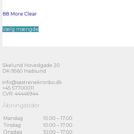
88 More
Clear
Dette
Vælg mængde
vare
har
flere
varianter.
Mulighederne
kan
vælges
Skelund Hovedgade 20
på
DK-9560 Hadsund
varesiden
info@søstrenekronbo.dk
+45 57700011
CVR: 44446944
Åbningstider
Mandag
10.00 – 17.00
Tirsdag
10.00 – 17.00
Onsdag
10.00 – 17.00