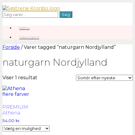
Gå
til
Søg
Søg
indhold
efter:
Menu
View
View Cart
0
shopping
cart
Forside
/ Varer tagged “naturgarn Nordjylland”
naturgarn Nordjylland
Viser 1 resultat
PREMIUM
Athena
54,00
kr.