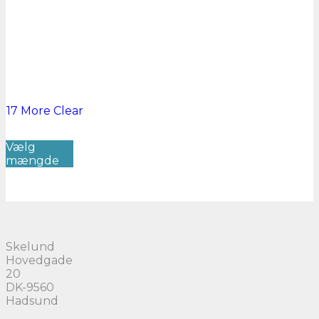
17 More
Clear
Dette
Vælg
vare
mængde
har
flere
varianter.
Mulighederne
kan
vælges
på
Skelund
varesiden
Hovedgade
20
DK-9560
Hadsund