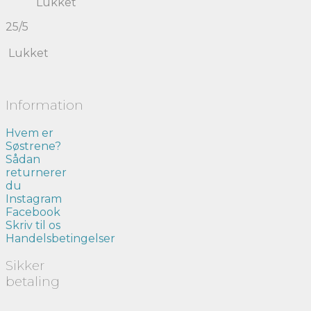
Lukket
25/5
Lukket
Information
Hvem er
Søstrene?
Sådan
returnerer
du
Instagram
Facebook
Skriv til os
Handelsbetingelser
Sikker
betaling