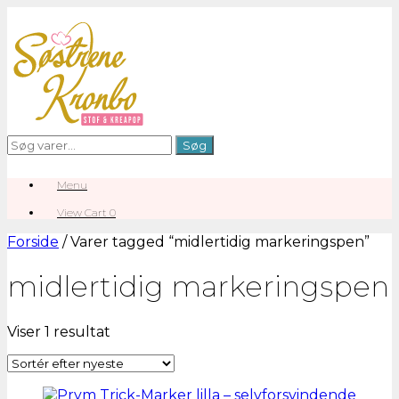
Gå
til
indhold
Søg
Søg
efter:
Menu
View
View Cart
0
shopping
cart
Forside
/ Varer tagged “midlertidig markeringspen”
midlertidig markeringspen
Viser 1 resultat