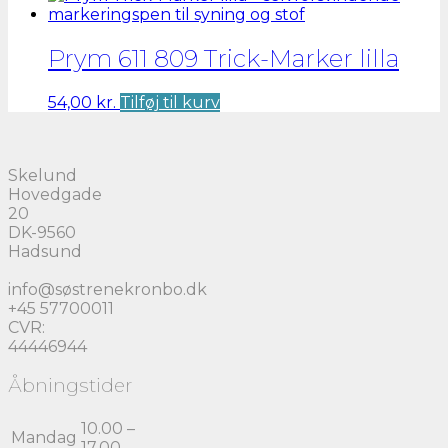
Prym 611 809 Trick-Marker lilla
54,00
kr.
Tilføj til kurv
Skelund
Hovedgade
20
DK-9560
Hadsund
info@søstrenekronbo.dk
+45 57700011
CVR:
44446944
Åbningstider
10.00 –
Mandag
17.00