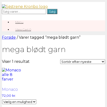
Gå
til
Søg
Søg
indhold
efter:
Menu
View
View Cart
0
shopping
cart
Forside
/ Varer tagged “mega blødt garn”
mega blødt garn
Viser 1 resultat
Monaco
72,00
kr.