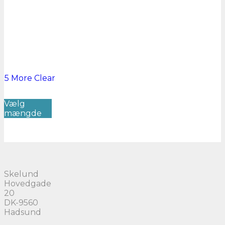
5 More
Clear
Dette
Vælg
vare
mængde
har
flere
varianter.
Mulighederne
kan
vælges
på
Skelund
varesiden
Hovedgade
20
DK-9560
Hadsund