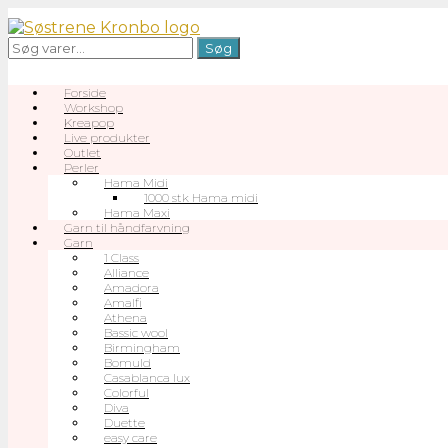
Gå
til
Søg
Søg
indhold
efter:
Forside
Workshop
Kreapop
Live produkter
Outlet
Perler
Hama Midi
1000 stk Hama midi
Hama Maxi
Garn til håndfarvning
Garn
1 Class
Alliance
Amadora
Amalfi
Athena
Bassic wool
Birmingham
Bomuld
Casablanca lux
Colorful
Diva
Duette
easy care