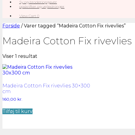
Sy og broderiopgaver
opskrifter og vejledninger
View
View Cart
0
shopping
cart
Forside
/ Varer tagged “Madeira Cotton Fix rivevlies”
Madeira Cotton Fix rivevlies
Viser 1 resultat
Madeira Cotton Fix rivevlies 30×300
cm
160,00
kr.
Tilføj til kurv