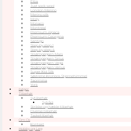
Elba
Just sock wool
London Merino
Merino silk
Molly
Monaco
Montreal
Premium Alpaca
Premium Georgina
Santigo
Step by step 1
Step by step 4
Strømpegarn Mars
Strømpegarn Sirius
Strømpegarn Vega
Strømpegarn Venus
Super Kid Silk
Søstrene Kronbos Stjernehimmel
Taormina
York
bøger
Tilbehør
Sytilbehør
Sytråd
Strikke og hækle tilbehør
Diverse tilbehør
Tasketilbehør
Om Os
Kontakt
Hobby og Leg