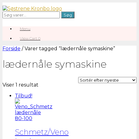
Gå
til
Søg
Søg
indhold
efter:
Menu
View
View Cart
0
shopping
cart
Forside
/ Varer tagged “lædernåle symaskine”
lædernåle symaskine
Viser 1 resultat
Tilbud!
Schmetz/Veno