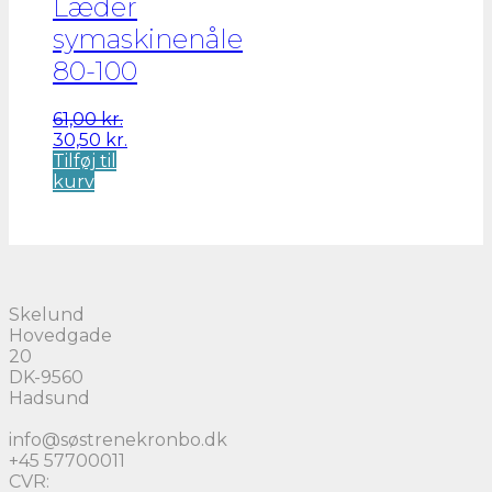
Læder
symaskinenåle
80-100
61,00
kr.
Den
Den
30,50
kr.
oprindelige
aktuelle
Tilføj til
pris
pris
kurv
var:
er:
61,00 kr..
30,50 kr..
Skelund
Hovedgade
20
DK-9560
Hadsund
info@søstrenekronbo.dk
+45 57700011
CVR: