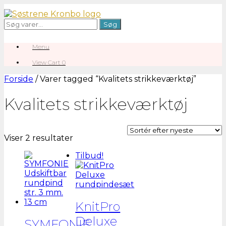
Gå
til
Søg
Søg
indhold
efter:
Menu
View
View Cart
0
shopping
cart
Forside
/ Varer tagged “Kvalitets strikkeværktøj”
Kvalitets strikkeværktøj
Sorteret
Viser 2 resultater
efter
Tilbud!
seneste
KnitPro
Deluxe
SYMFONIE