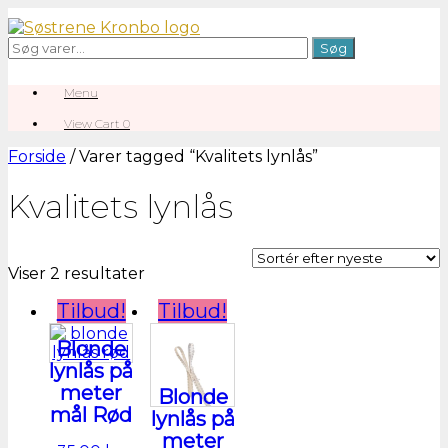
Gå
til
Søg
Søg
indhold
efter:
Menu
View
View Cart
0
shopping
cart
Forside
/ Varer tagged “Kvalitets lynlås”
Kvalitets lynlås
Sorteret
Viser 2 resultater
efter
Tilbud!
Tilbud!
seneste
Blonde
lynlås på
meter
Blonde
mål Rød
lynlås på
meter