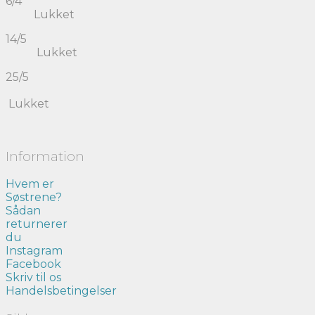
6/4
Lukket
14/5
Lukket
25/5
Lukket
Information
Hvem er
Søstrene?
Sådan
returnerer
du
Instagram
Facebook
Skriv til os
Handelsbetingelser