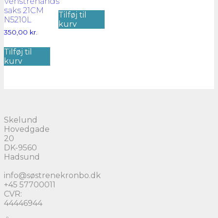
Venstrehånds
saks 21CM
Tilføj til
N5210L
kurv
350,00
kr.
Tilføj til
kurv
Skelund
Hovedgade
20
DK-9560
Hadsund
info@søstrenekronbo.dk
+45 57700011
CVR:
44446944