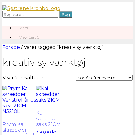
Gå
til
Søg
Søg
indhold
efter:
Menu
View
View Cart
0
shopping
cart
Forside
/ Varer tagged “kreativ sy værktøj”
kreativ sy værktøj
Sorteret
Viser 2 resultater
efter
seneste
Kai
skrædder
Prym Kai
saks 21CM
skrædder
350,00
kr.