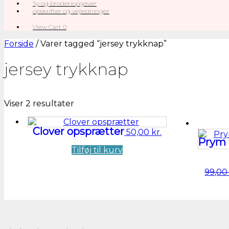
Sy og broderiopgaver
opskrifter og vejledninger
View
View Cart
0
shopping
cart
Forside
/ Varer tagged “jersey trykknap”
jersey trykknap
Sorteret
Viser 2 resultater
efter
seneste
Clover opsprætter
50,00
kr.
Prym t
Tilføj til kurv
99,0