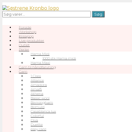
Gå
til
Søg
Søg
indhold
efter:
Forside
Workshop
Kreapop
Live produkter
Outlet
Perler
Hama Midi
1000 stk Hama midi
Hama Maxi
Garn til håndfarvning
Garn
1 Class
Alliance
Amadora
Amalfi
Athena
Bassic wool
Birmingham
Bomuld
Casablanca lux
Colorful
Diva
Duette
easy care