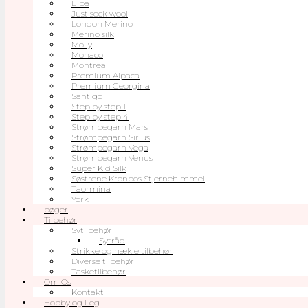
Elba
Just sock wool
London Merino
Merino silk
Molly
Monaco
Montreal
Premium Alpaca
Premium Georgina
Santigo
Step by step 1
Step by step 4
Strømpegarn Mars
Strømpegarn Sirius
Strømpegarn Vega
Strømpegarn Venus
Super Kid Silk
Søstrene Kronbos Stjernehimmel
Taormina
York
bøger
Tilbehør
Sytilbehør
Sytråd
Strikke og hækle tilbehør
Diverse tilbehør
Tasketilbehør
Om Os
Kontakt
Hobby og Leg