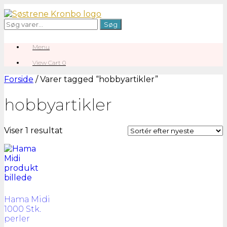
Gå
til
Søg
Søg
indhold
efter:
Menu
View
View Cart
0
shopping
cart
Forside
/ Varer tagged “hobbyartikler”
hobbyartikler
Viser 1 resultat
Hama Midi
1000 Stk.
perler