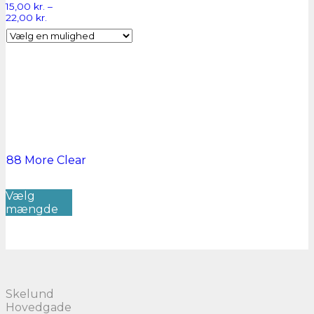
15,00
kr.
–
Prisinterval:
22,00
kr.
15,00 kr.
til
22,00 kr.
88 More
Clear
Dette
Vælg
vare
mængde
har
flere
varianter.
Mulighederne
kan
vælges
på
Skelund
varesiden
Hovedgade