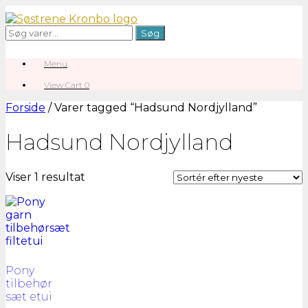
Gå
til
Søg
Søg
indhold
efter:
Menu
View
View Cart
0
shopping
cart
Forside
/ Varer tagged “Hadsund Nordjylland”
Hadsund Nordjylland
Viser 1 resultat
Pony
tilbehør
sæt etui