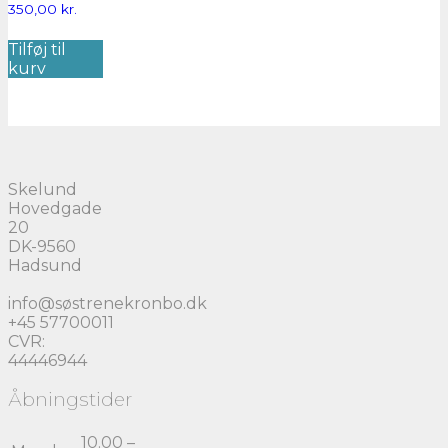
350,00
kr.
Tilføj til
kurv
Skelund
Hovedgade
20
DK-9560
Hadsund
info@søstrenekronbo.dk
+45 57700011
CVR:
44446944
Åbningstider
10.00 –