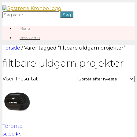
Gå
til
Søg
Søg
indhold
efter:
Menu
View
View Cart
0
shopping
cart
Forside
/ Varer tagged “filtbare uldgarn projekter”
filtbare uldgarn projekter
Viser 1 resultat
Toronto
38,00
kr.