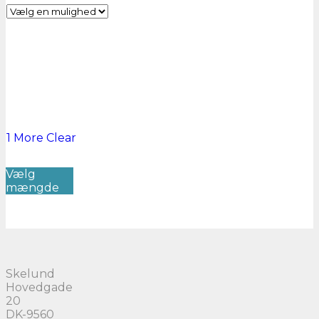
1 More
Clear
Dette
Vælg
vare
mængde
har
flere
varianter.
Mulighederne
kan
vælges
på
Skelund
varesiden
Hovedgade
20
DK-9560