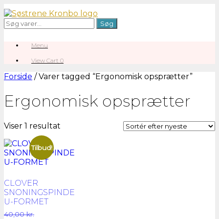
Gå
til
Søg
Søg
indhold
efter:
Menu
View
View Cart
0
shopping
cart
Forside
/ Varer tagged “Ergonomisk opsprætter”
Ergonomisk opsprætter
Viser 1 resultat
Tilbud!
CLOVER
SNONINGSPINDE
U-FORMET
Den
40,00
kr.