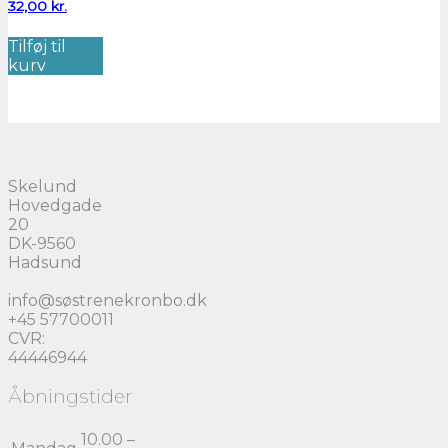
Den
oprindelige
32,00
kr.
aktuelle
pris
pris
var:
Tilføj til
er:
40,00 kr..
kurv
32,00 kr..
Skelund
Hovedgade
20
DK-9560
Hadsund
info@søstrenekronbo.dk
+45 57700011
CVR:
44446944
Åbningstider
10.00 –