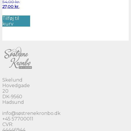
Den
54,00
kr.
Den
oprindelige
27,00
kr.
aktuelle
pris
pris
var:
Tilføj til
er:
54,00 kr..
kurv
27,00 kr..
Skelund
Hovedgade
20
DK-9560
Hadsund
info@søstrenekronbo.dk
+45 57700011
CVR:
44446944