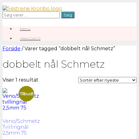
Gå
til
Søg
Søg
indhold
efter:
Menu
View
View Cart
0
shopping
cart
Forside
/ Varer tagged “dobbelt nål Schmetz”
dobbelt nål Schmetz
Viser 1 resultat
Tilbud!
Veno/Schmetz
Tvillingnål
2,5mm 75