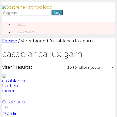
Gå
til
Søg
Søg
indhold
efter:
Menu
View
View Cart
0
shopping
cart
Forside
/ Varer tagged “casablanca lux garn”
casablanca lux garn
Viser 1 resultat
Casablanca
lux
47,00
kr.