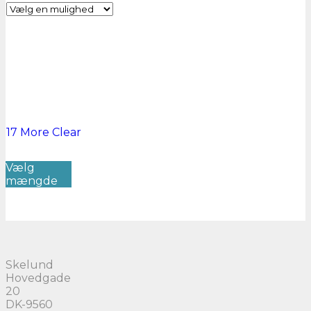
17 More
Clear
Dette
Vælg
vare
mængde
har
flere
varianter.
Mulighederne
kan
vælges
på
Skelund
varesiden
Hovedgade
20
DK-9560