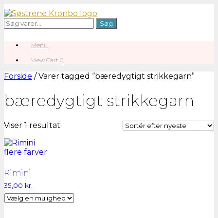
Gå
til
Søg
Søg
indhold
efter:
Menu
View
View Cart
0
shopping
cart
Forside
/ Varer tagged “bæredygtigt strikkegarn”
bæredygtigt strikkegarn
Viser 1 resultat
Rimini
35,00
kr.