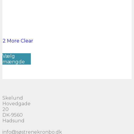
2 More
Clear
Dette
Vælg
vare
mængde
har
flere
varianter.
Mulighederne
kan
vælges
på
Skelund
varesiden
Hovedgade
20
DK-9560
Hadsund
info@søstrenekronbo.dk