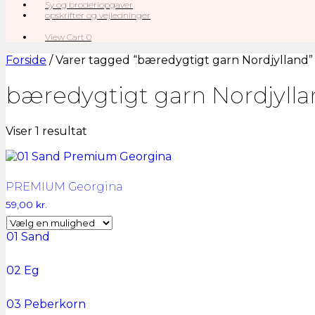
Sy og broderiopgaver
opskrifter og vejledninger
View
View Cart
0
shopping
cart
Forside
/ Varer tagged “bæredygtigt garn Nordjylland”
bæredygtigt garn Nordjyll
Viser 1 resultat
PREMIUM Georgina
59,00
kr.
01 Sand
02 Eg
03 Peberkorn