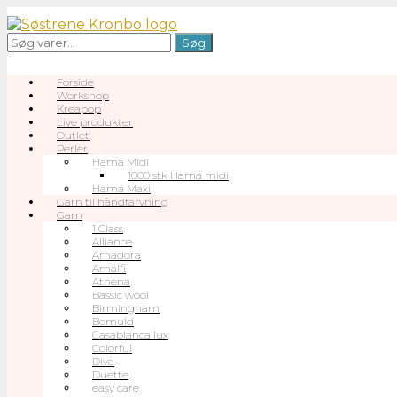
Gå
til
Søg
Søg
indhold
efter:
Forside
Workshop
Kreapop
Live produkter
Outlet
Perler
Hama Midi
1000 stk Hama midi
Hama Maxi
Garn til håndfarvning
Garn
1 Class
Alliance
Amadora
Amalfi
Athena
Bassic wool
Birmingham
Bomuld
Casablanca lux
Colorful
Diva
Duette
easy care