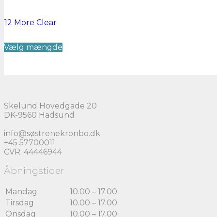
12 More
Clear
Dette
Vælg mængde
vare
har
flere
varianter.
Mulighederne
kan
vælges
Skelund Hovedgade 20
på
DK-9560 Hadsund
varesiden
info@søstrenekronbo.dk
+45 57700011
CVR: 44446944
Åbningstider
Mandag
10.00 – 17.00
Tirsdag
10.00 – 17.00
Onsdag
10.00 – 17.00