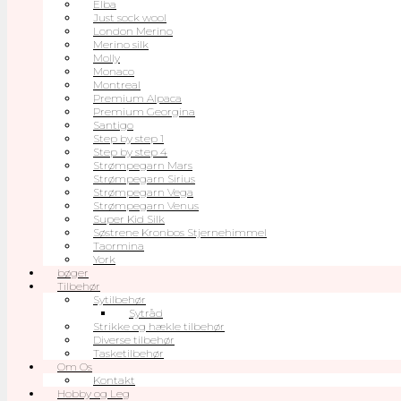
Elba
Just sock wool
London Merino
Merino silk
Molly
Monaco
Montreal
Premium Alpaca
Premium Georgina
Santigo
Step by step 1
Step by step 4
Strømpegarn Mars
Strømpegarn Sirius
Strømpegarn Vega
Strømpegarn Venus
Super Kid Silk
Søstrene Kronbos Stjernehimmel
Taormina
York
bøger
Tilbehør
Sytilbehør
Sytråd
Strikke og hækle tilbehør
Diverse tilbehør
Tasketilbehør
Om Os
Kontakt
Hobby og Leg