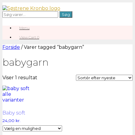
Gå
til
Søg
Søg
indhold
efter:
Menu
View
View Cart
0
shopping
cart
Forside
/ Varer tagged “babygarn”
babygarn
Viser 1 resultat
Baby soft
24,00
kr.