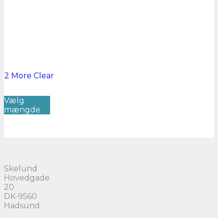
2 More
Clear
Dette
Vælg
vare
mængde
har
flere
varianter.
Mulighederne
kan
vælges
på
Skelund
varesiden
Hovedgade
20
DK-9560
Hadsund