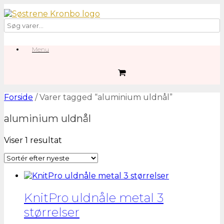
Gå
til
indhold
Menu
0
View
shopping
cart
Forside
/ Varer tagged “aluminium uldnål”
aluminium uldnål
Viser 1 resultat
KnitPro uldnåle metal 3
størrelser