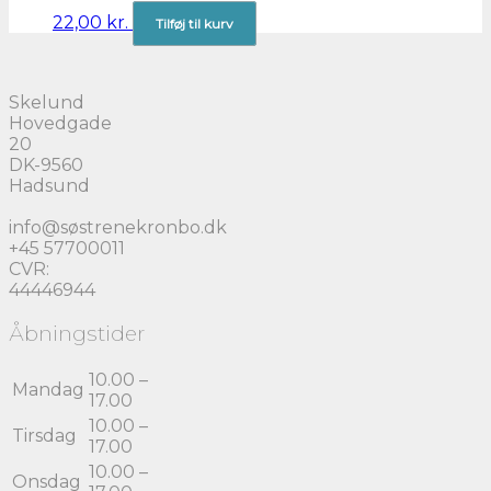
22,00
kr.
Tilføj til kurv
Skelund
Hovedgade
20
DK-9560
Hadsund
info@søstrenekronbo.dk
+45 57700011
CVR:
44446944
Åbningstider
10.00 –
Mandag
17.00
10.00 –
Tirsdag
17.00
10.00 –
Onsdag