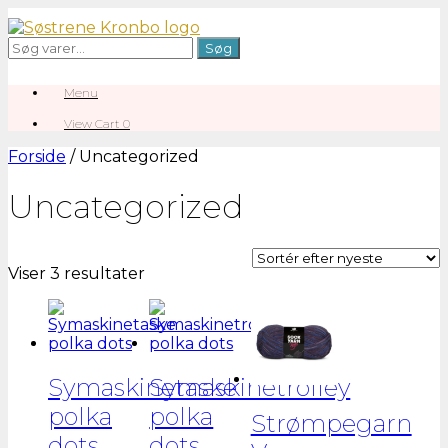
Gå
til
Søg
Søg
indhold
efter:
Menu
View
View Cart
0
shopping
cart
Forside
/ Uncategorized
Uncategorized
Sorteret
Viser 3 resultater
efter
seneste
Symaskinetaske
Symaskinetrolley
polka
polka
Strømpegarn
dots
dots