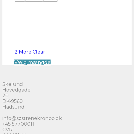
vælges
på
varesiden
2 More
Clear
Dette
Vælg mængde
vare
har
flere
Skelund
varianter.
Hovedgade
Mulighederne
20
kan
DK-9560
vælges
Hadsund
på
varesiden
info@søstrenekronbo.dk
+45 57700011
CVR: