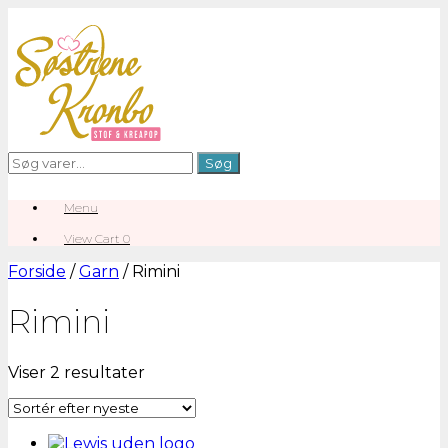
Gå
til
indhold
Søg
Søg
efter:
Menu
View
View Cart
0
shopping
cart
Forside
/
Garn
/ Rimini
Rimini
Sorteret
Viser 2 resultater
efter
seneste