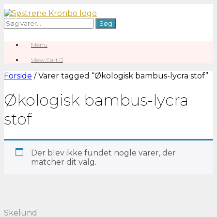
Gå
til
Søg
Søg
indhold
efter:
Menu
View
View Cart
0
shopping
cart
Forside
/ Varer tagged “Økologisk bambus-lycra stof”
Økologisk bambus-lycra
stof
Der blev ikke fundet nogle varer, der
matcher dit valg.
Skelund