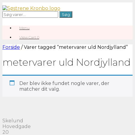
Gå
til
Søg
Søg
indhold
efter:
Menu
View
View Cart
0
shopping
cart
Forside
/ Varer tagged “metervarer uld Nordjylland”
metervarer uld Nordjylland
Der blev ikke fundet nogle varer, der
matcher dit valg.
Skelund
Hovedgade
20