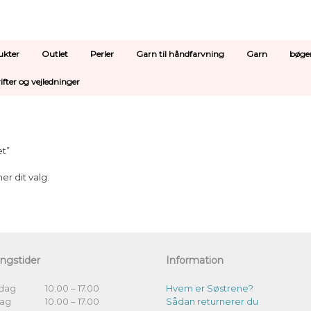
ukter
Outlet
Perler
Garn til håndfarvning
Garn
bøge
ifter og vejledninger
et”
er dit valg.
ngstider
Information
dag
10.00 – 17.00
Hvem er Søstrene?
dag
10.00 – 17.00
Sådan returnerer du