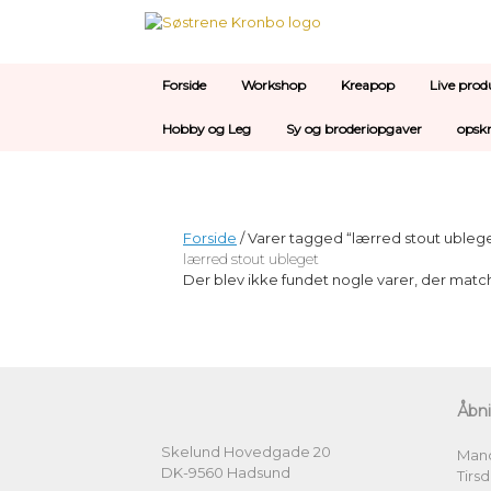
Gå
til
indhold
Forside
Workshop
Kreapop
Live prod
Hobby og Leg
Sy og broderiopgaver
opskr
Forside
/ Varer tagged “lærred stout ubleg
lærred stout ubleget
Der blev ikke fundet nogle varer, der match
Åbni
Skelund Hovedgade 20
Man
DK-9560 Hadsund
Tirs