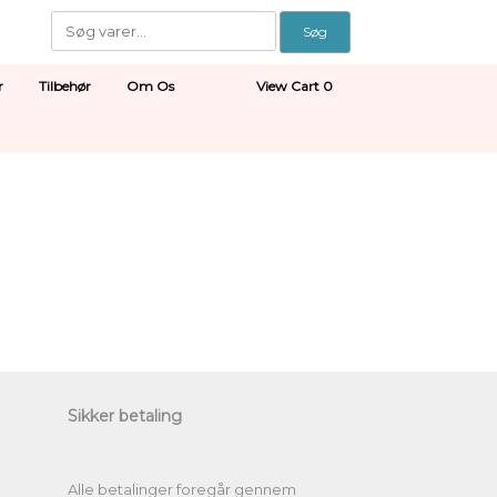
Søg
Søg
efter:
View
r
Tilbehør
Om Os
View Cart
0
shopping
cart
Sikker betaling
Alle betalinger foregår gennem