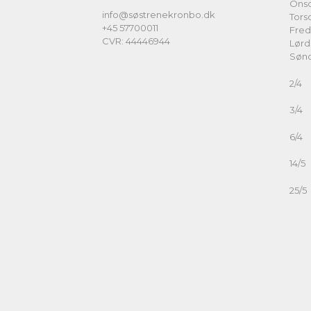
Ons
info@søstrenekronbo.dk
Tors
+45 57700011
Fre
CVR: 44446944
Lør
Søn
2
3
6
14
25