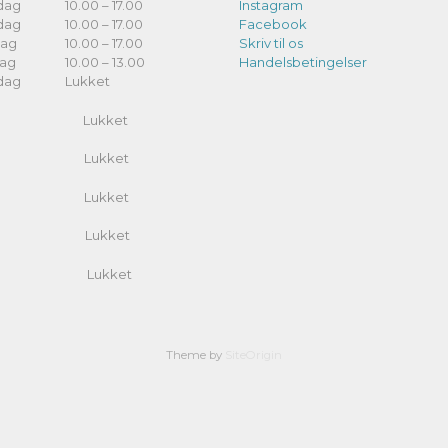
dag
10.00 – 17.00
Instagram
dag
10.00 – 17.00
Facebook
dag
10.00 – 17.00
Skriv til os
dag
10.00 – 13.00
Handelsbetingelser
dag
Lukket
/4 Lukket
/4 Lukket
/4 Lukket
/5 Lukket
/5 Lukket
Theme by
SiteOrigin