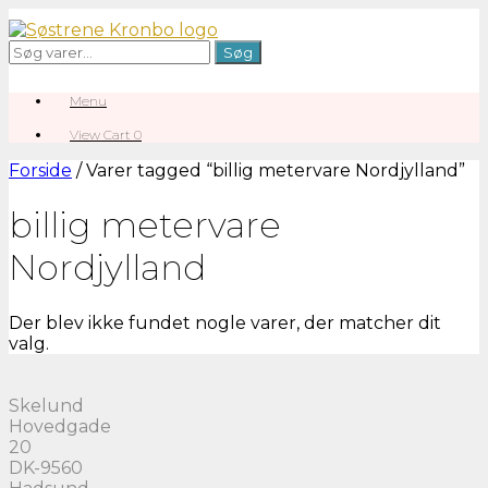
Gå
til
Søg
Søg
indhold
efter:
Menu
View
View Cart
0
shopping
cart
Forside
/ Varer tagged “billig metervare Nordjylland”
billig metervare
Nordjylland
Der blev ikke fundet nogle varer, der matcher dit
valg.
Skelund
Hovedgade
20
DK-9560