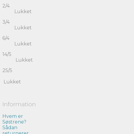
2/4
Lukket
3/4
Lukket
6/4
Lukket
14/5
Lukket
25/5
Lukket
Information
Hvem er
Søstrene?
Sådan
returnerer