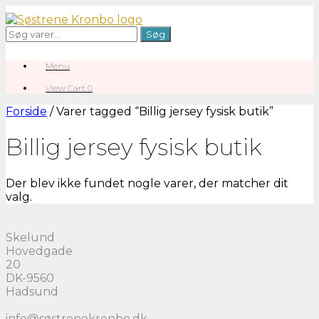
Gå
til
Søg
Søg
indhold
efter:
Menu
View
View Cart
0
shopping
cart
Forside
/ Varer tagged “Billig jersey fysisk butik”
Billig jersey fysisk butik
Der blev ikke fundet nogle varer, der matcher dit
valg.
Skelund
Hovedgade
20
DK-9560
Hadsund
info@søstrenekronbo.dk